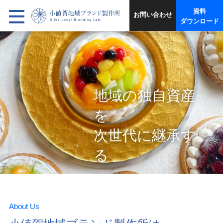
資料
お問い合わせ
ダウンロード
地域の独自資産
を
次世代に継承す
る
About Us