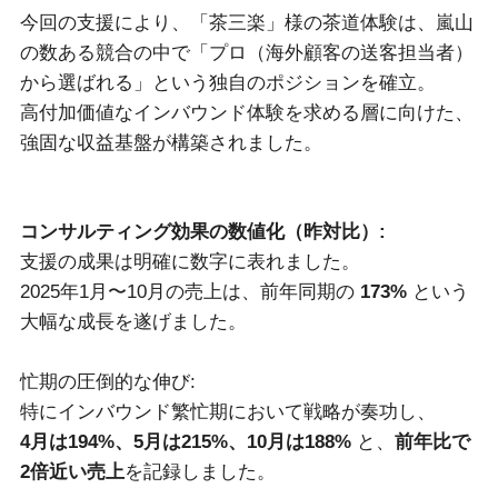
今回の支援により、「茶三楽」様の茶道体験は、嵐山
の数ある競合の中で「プロ（海外顧客の送客担当者）
から選ばれる」という独自のポジションを確立。
高付加価値なインバウンド体験を求める層に向けた、
強固な収益基盤が構築されました。
コンサルティング効果の数値化（昨対比）:
支援の成果は明確に数字に表れました。
2025年1月〜10月の売上は、前年同期の
173%
という
大幅な成長を遂げました。
忙期の圧倒的な伸び:
特にインバウンド繁忙期において戦略が奏功し、
4月は194%、5月は215%、10月は188%
と、
前年比で
2倍近い売上
を記録しました。